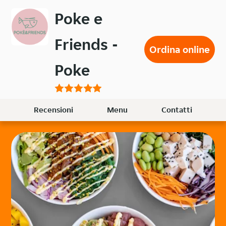
Passa
Poke e
al
contenuto
Friends -
principale
Ordina online
Poke
Recensioni
Menu
Contatti